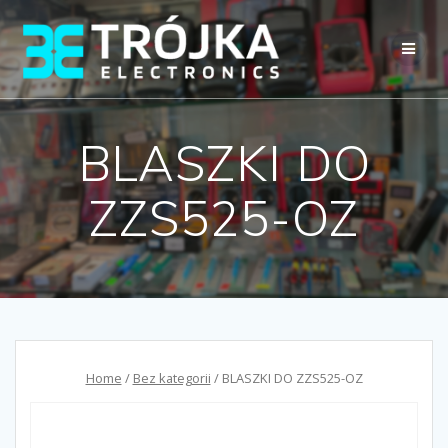
Przejdź
do
treści
BLASZKI DO
ZZS525-OZ
Home
/
Bez kategorii
/ BLASZKI DO ZZS525-OZ