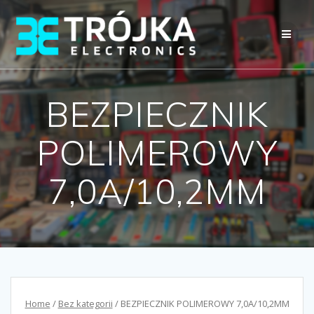
Przejdź
do
treści
BEZPIECZNIK
POLIMEROWY
7,0A/10,2MM
Home
/
Bez kategorii
/ BEZPIECZNIK POLIMEROWY 7,0A/10,2MM