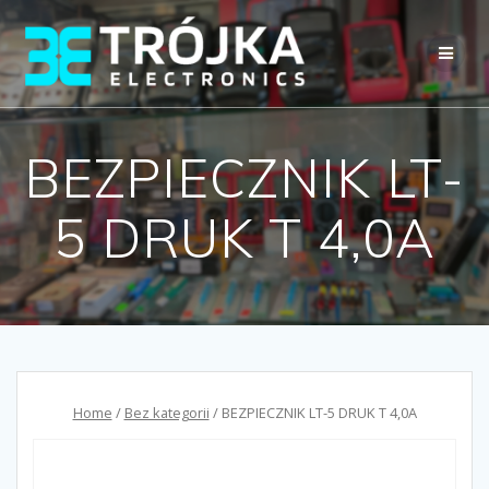
Przejdź
do
treści
BEZPIECZNIK LT-
5 DRUK T 4,0A
Home
/
Bez kategorii
/ BEZPIECZNIK LT-5 DRUK T 4,0A