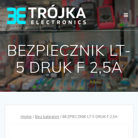
Przejdź
do
treści
BEZPIECZNIK LT-
5 DRUK F 2,5A
Home
/
Bez kategorii
/ BEZPIECZNIK LT-5 DRUK F 2,5A