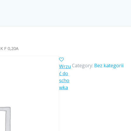
K F 0,20A
Category:
Bez kategorii
Wrzu
ć do
scho
wka