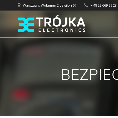
Przejdź
Warszawa, Wolumen 2 pawilon 67
+ 48 22 669 99 23
do
treści
BEZPIEC