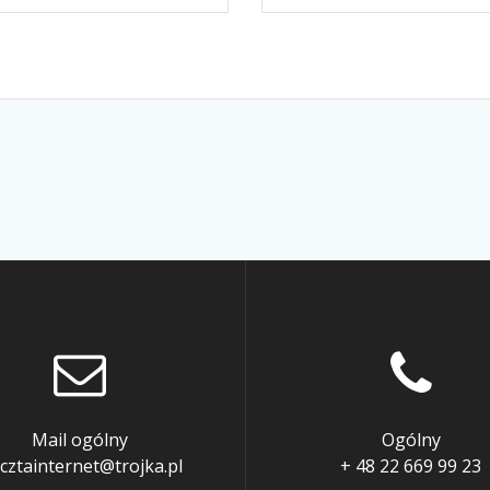
Mail ogólny
Ogólny
cztainternet@trojka.pl
+ 48 22 669 99 23