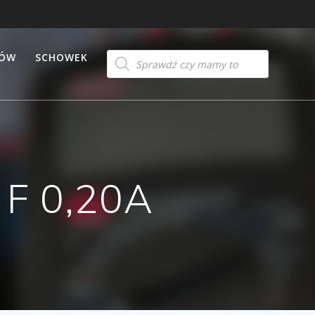
Products
TÓW
SCHOWEK
search
 F 0,20A