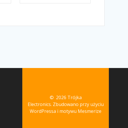
© 2026 Trójka
Electronics. Zbudowano przy użyciu
WordPressa i
motywu Mesmerize