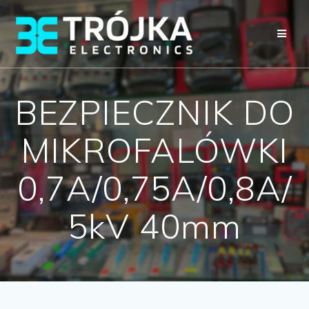
Przejdź
do
treści
BEZPIECZNIK DO
MIKROFALÓWKI
0,7A/0,75A/0,8A/
5kV 40mm