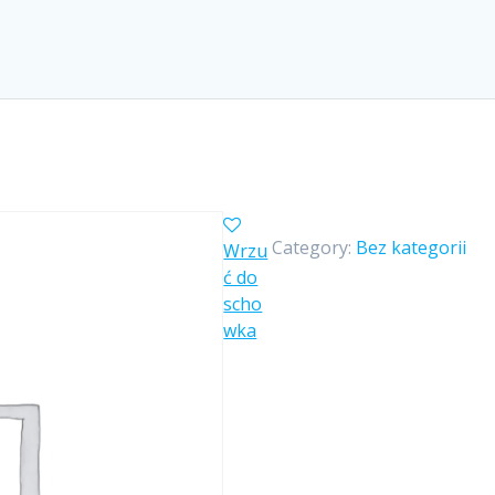
Category:
Bez kategorii
Wrzu
ć do
scho
wka