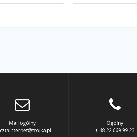
Mail ogólny
Ogólny
cztainternet@trojka.pl
+ 48 22 669 99 23