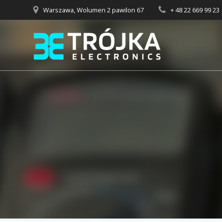
Przejdź
Warszawa, Wolumen 2 pawilon 67
+ 48 22 669 99 23
do
treści