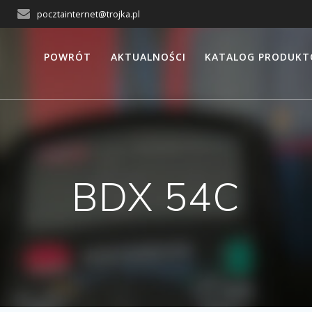
pocztainternet@trojka.pl
POWRÓT
AKTUALNOŚCI
KATALOG PRODUK
BDX 54C