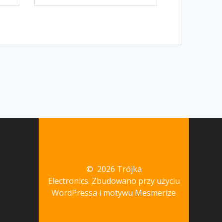
© 2026 Trójka
Electronics. Zbudowano przy użyciu
WordPressa i
motywu Mesmerize