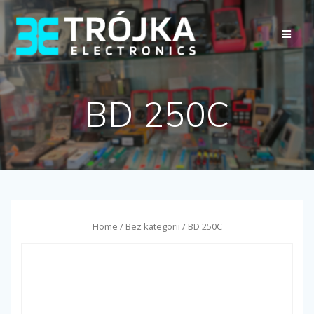
Przejdź
do
treści
BD 250C
Home
/
Bez kategorii
/ BD 250C