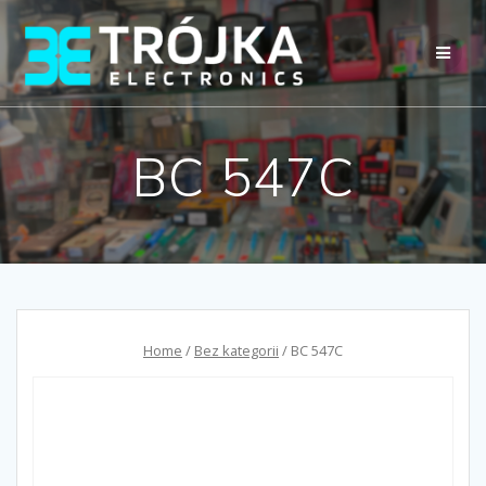
Przejdź
do
treści
BC 547C
Home
/
Bez kategorii
/ BC 547C