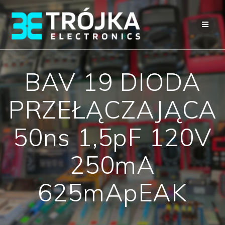
Przejdź
do
treści
BAV 19 DIODA
PRZEŁĄCZAJĄCA
50ns 1,5pF 120V
250mA
625mApEAK