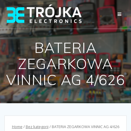
Przejdź
do
treści
BATERIA
ZEGARKOWA
VINNIC AG 4/626
Home
/
Bez kategorii
/ BATERIA ZEGARKOWA VINNIC AG 4/626