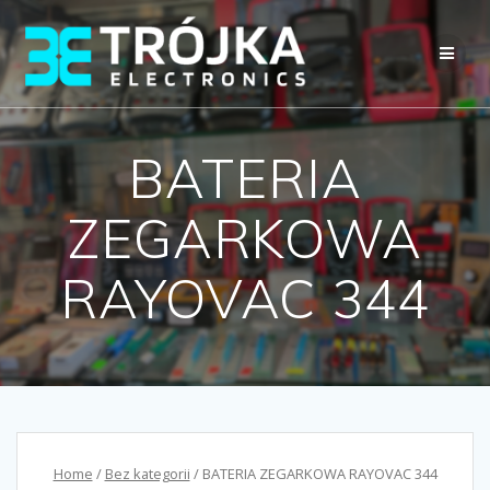
Przejdź
do
treści
BATERIA
ZEGARKOWA
RAYOVAC 344
Home
/
Bez kategorii
/ BATERIA ZEGARKOWA RAYOVAC 344