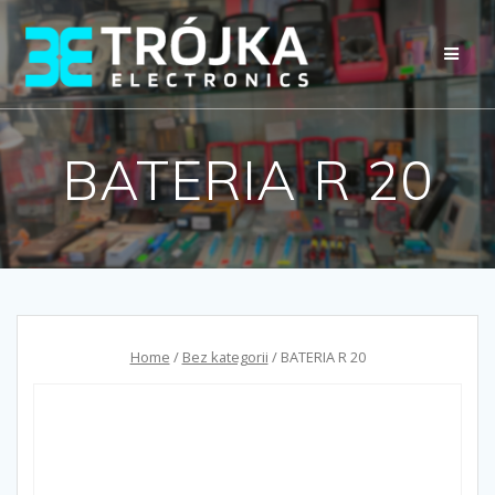
Przejdź
do
treści
BATERIA R 20
Home
/
Bez kategorii
/ BATERIA R 20