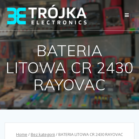
Przejdź
do
treści
BATERIA
LITOWA CR 2430
RAYOVAC
Home
/
Bez kategorii
/ BATERIA LITOWA CR 2430 RAYOVAC