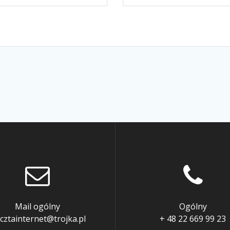
Mail ogólny
Ogólny
cztainternet@trojka.pl
+ 48 22 669 99 23