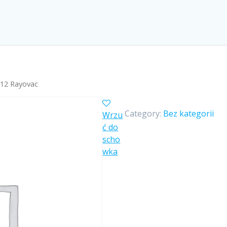
12 Rayovac
Category:
Bez kategorii
Wrzu
ć do
scho
wka