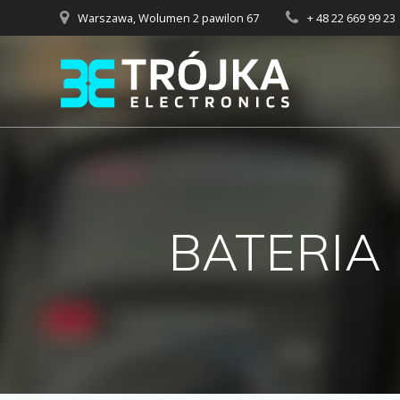
Przejdź
Warszawa, Wolumen 2 pawilon 67
+ 48 22 669 99 23
do
treści
BATERIA 