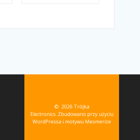
© 2026 Trójka
Electronics. Zbudowano przy użyciu
WordPressa i
motywu Mesmerize