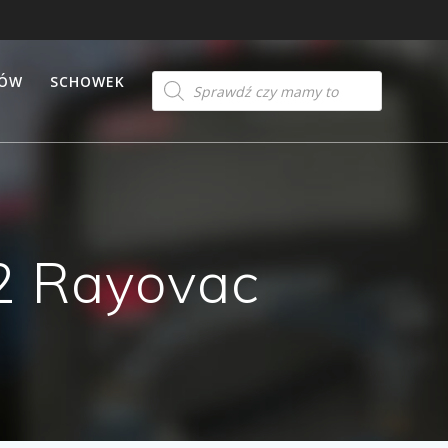
Products
TÓW
SCHOWEK
search
2 Rayovac