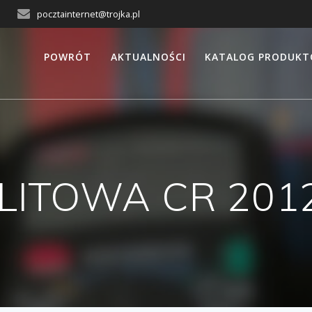
pocztainternet@trojka.pl
POWRÓT
AKTUALNOŚCI
KATALOG PRODUK
LITOWA CR 201