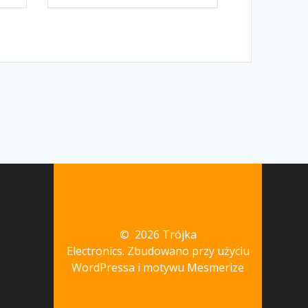
© 2026 Trójka
Electronics. Zbudowano przy użyciu
WordPressa i
motywu Mesmerize