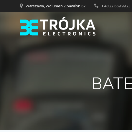
Przejdź
Warszawa, Wolumen 2 pawilon 67
+ 48 22 669 99 23
do
treści
BATE