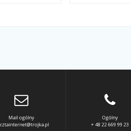
Mail ogólny
Ogólny
cztainternet@trojka.pl
+ 48 22 669 99 23