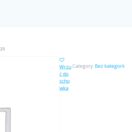
025
Category:
Bez kategorii
Wrzu
ć do
scho
wka