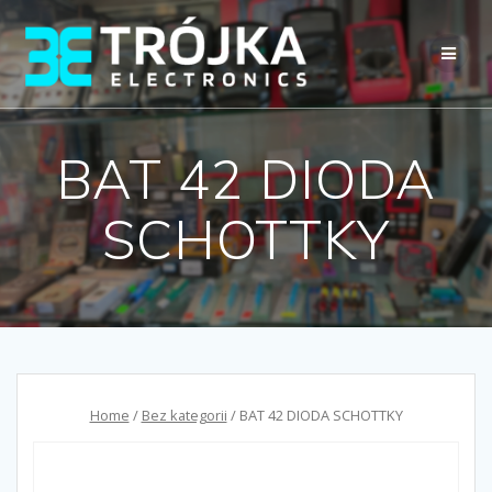
Przejdź
do
treści
BAT 42 DIODA
SCHOTTKY
Home
/
Bez kategorii
/ BAT 42 DIODA SCHOTTKY