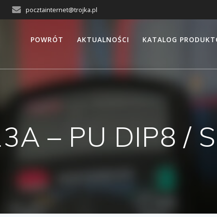
pocztainternet@trojka.pl
POWRÓT
AKTUALNOŚCI
KATALOG PRODUK
3A – PU DIP8 /