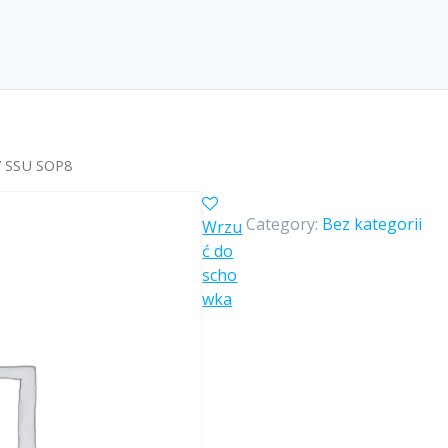
/ SSU SOP8
Category:
Bez kategorii
Wrzu
ć do
scho
wka