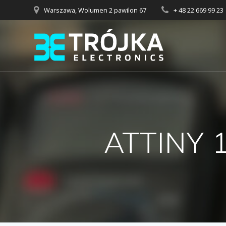
Przejdź
Warszawa, Wolumen 2 pawilon 67
+ 48 22 669 99 23
do
treści
ATTINY 1