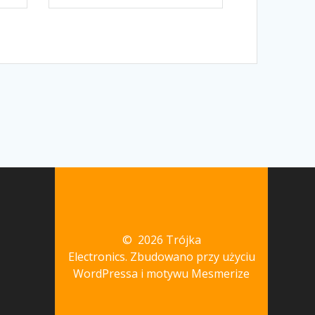
© 2026 Trójka
Electronics. Zbudowano przy użyciu
WordPressa i
motywu Mesmerize