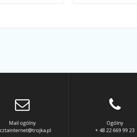
Mail ogólny
Ogólny
cztainternet@trojka.pl
+ 48 22 669 99 23