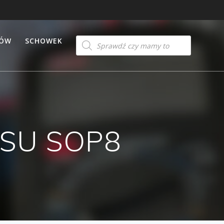
Products
TÓW
SCHOWEK
search
 SSU SOP8