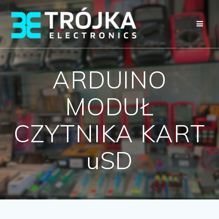
Przejdź
do
treści
ARDUINO
MODUŁ
CZYTNIKA KART
uSD