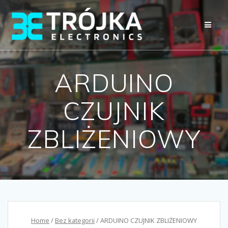
Przejdź
do
treści
ARDUINO
CZUJNIK
ZBLIŻENIOWY
Home
/
Bez kategorii
/ ARDUINO CZUJNIK ZBLIŻENIOWY