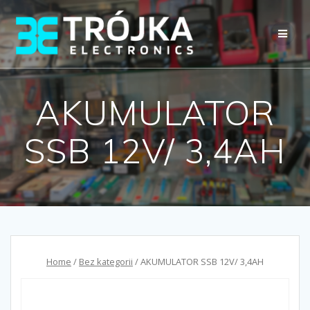
Przejdź
do
treści
AKUMULATOR
SSB 12V/ 3,4AH
Home
/
Bez kategorii
/ AKUMULATOR SSB 12V/ 3,4AH