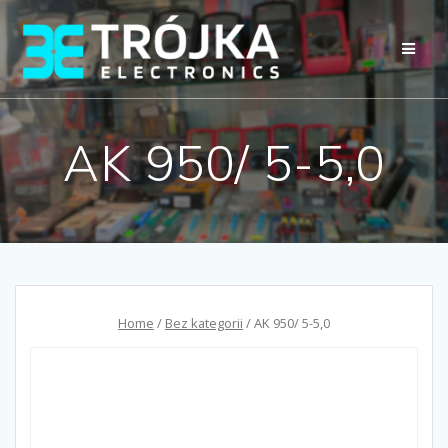
Przejdź
do
treści
AK 950/ 5-5,0
Home
/
Bez kategorii
/ AK 950/ 5-5,0