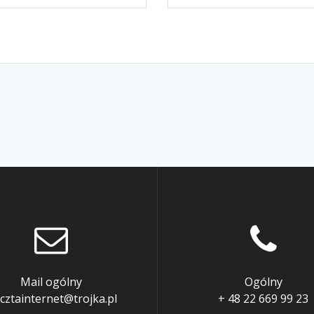
Mail ogólny
Ogólny
cztainternet@trojka.pl
+ 48 22 669 99 23