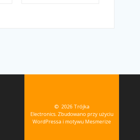
© 2026 Trójka
Electronics. Zbudowano przy użyciu
WordPressa i
motywu Mesmerize