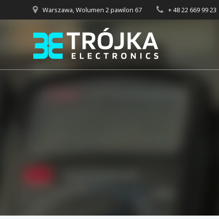
Przejdź
Warszawa, Wolumen 2 pawilon 67
+ 48 22 669 99 23
do
treści