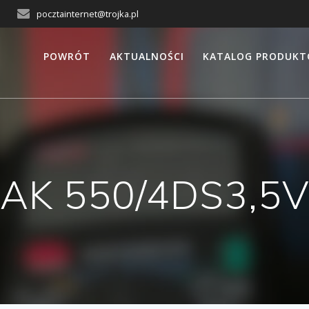
pocztainternet@trojka.pl
POWRÓT
AKTUALNOŚCI
KATALOG PRODUK
AK 550/4DS3,5V