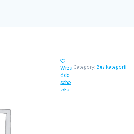
Category:
Bez kategorii
Wrzu
ć do
scho
wka