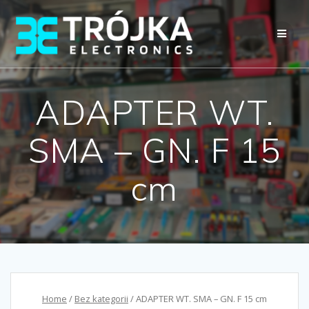
Przejdź
do
treści
ADAPTER WT.
SMA – GN. F 15
cm
Home
/
Bez kategorii
/ ADAPTER WT. SMA – GN. F 15 cm