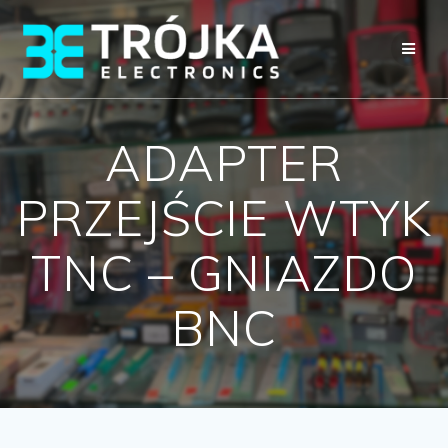
Przejdź
do
treści
ADAPTER
PRZEJŚCIE WTYK
TNC – GNIAZDO
BNC