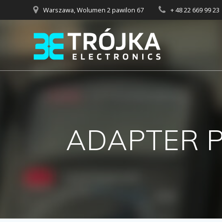
Przejdź
Warszawa, Wolumen 2 pawilon 67
+ 48 22 669 99 23
do
treści
ADAPTER PLC