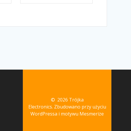
© 2026 Trójka
Electronics. Zbudowano przy użyciu
WordPressa i
motywu Mesmerize