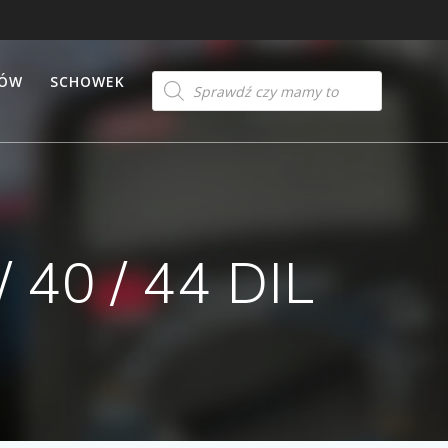
Products
TÓW
SCHOWEK
search
 40 / 44 DIL