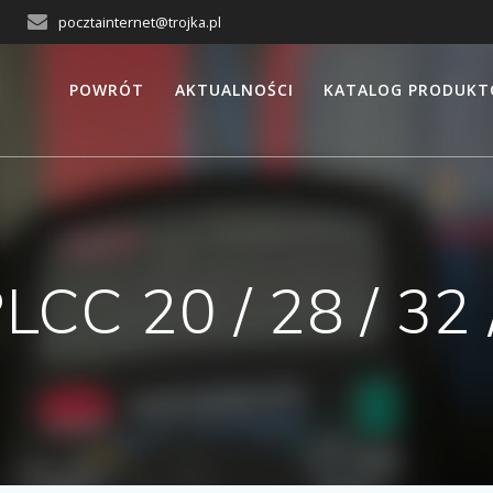
pocztainternet@trojka.pl
POWRÓT
AKTUALNOŚCI
KATALOG PRODUK
C 20 / 28 / 32 /