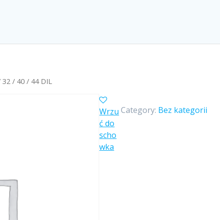
32 / 40 / 44 DIL
Category:
Bez kategorii
Wrzu
ć do
scho
wka