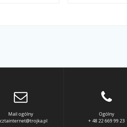
Mail ogólny
Ogólny
cztainternet@trojka.pl
+ 48 22 669 99 23