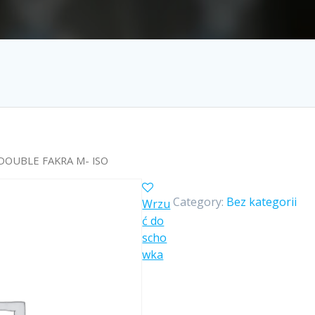
OUBLE FAKRA M- ISO
Category:
Bez kategorii
Wrzu
ć do
scho
wka