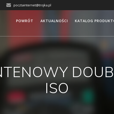
pocztainternet@trojka.pl
POWRÓT
AKTUALNOŚCI
KATALOG PRODUK
NTENOWY DOUBL
ISO