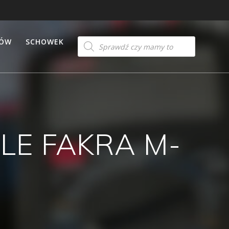
Products
TÓW
SCHOWEK
search
E FAKRA M-