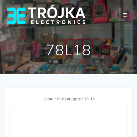
Przejdź
do
treści
78L18
Home
/
Bez kategorii
/ 78L18