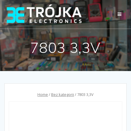
Przejdź
do
treści
7803 3,3V
Home
/
Bez kategorii
/ 7803 3,3V