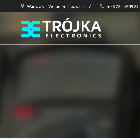
Przejdź
Warszawa, Wolumen 2 pawilon 67
+ 48 22 669 99 23
do
treści