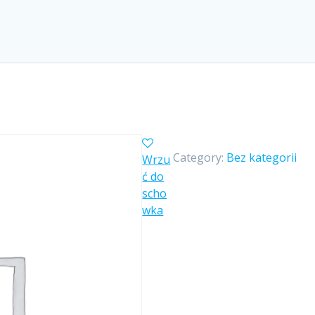
Category:
Bez kategorii
Wrzu
ć do
scho
wka