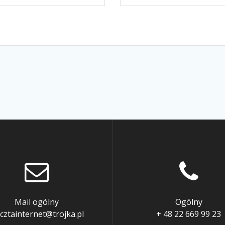
Mail ogólny
Ogólny
cztainternet@trojka.pl
+ 48 22 669 99 23