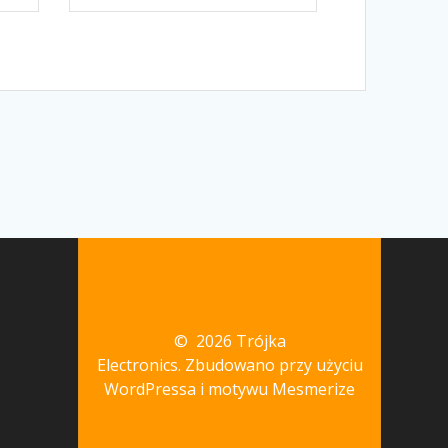
© 2026 Trójka
Electronics. Zbudowano przy użyciu
WordPressa i
motywu Mesmerize