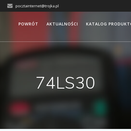
pocztainternet@trojka.pl
POWRÓT
AKTUALNOŚCI
KATALOG PRODUK
74LS30