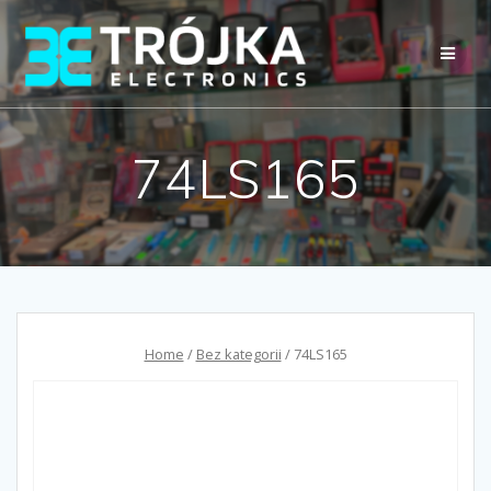
Przejdź
do
treści
74LS165
Home
/
Bez kategorii
/ 74LS165