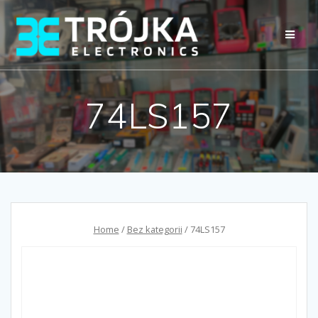
Przejdź
do
treści
74LS157
Home
/
Bez kategorii
/ 74LS157