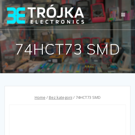
Przejdź
do
treści
74HCT73 SMD
Home
/
Bez kategorii
/ 74HCT73 SMD