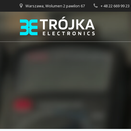
Przejdź
Warszawa, Wolumen 2 pawilon 67
+ 48 22 669 99 23
do
treści