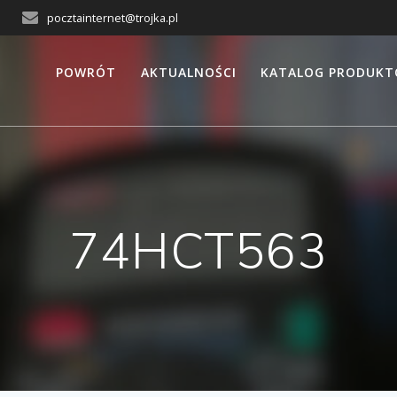
pocztainternet@trojka.pl
POWRÓT
AKTUALNOŚCI
KATALOG PRODUK
74HCT563