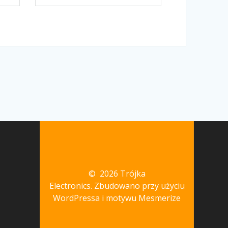
© 2026 Trójka
Electronics. Zbudowano przy użyciu
WordPressa i
motywu Mesmerize