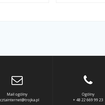
Mail ogólny
Ogólny
cztainternet@trojka.pl
+ 48 22 669 99 23