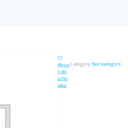
Category:
Bez kategorii
Wrzu
ć do
scho
wka