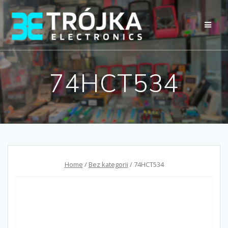
Przejdź
do
treści
74HCT534
Home
/
Bez kategorii
/ 74HCT534