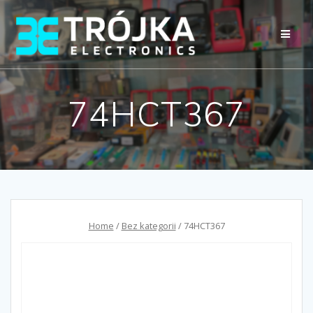
Przejdź
do
treści
74HCT367
Home
/
Bez kategorii
/ 74HCT367