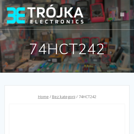
Przejdź
do
treści
74HCT242
Home
/
Bez kategorii
/ 74HCT242