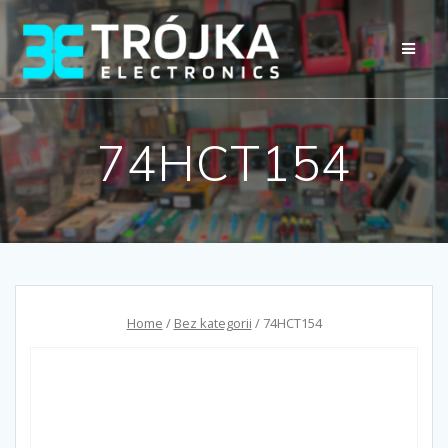
Przejdź
do
treści
74HCT154
Home
/
Bez kategorii
/ 74HCT154