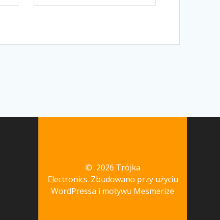
© 2026 Trójka
Electronics. Zbudowano przy użyciu
WordPressa i
motywu Mesmerize