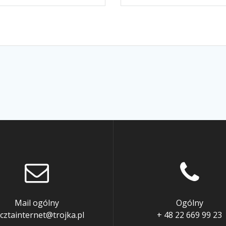
Mail ogólny
Ogólny
cztainternet@trojka.pl
+ 48 22 669 99 23