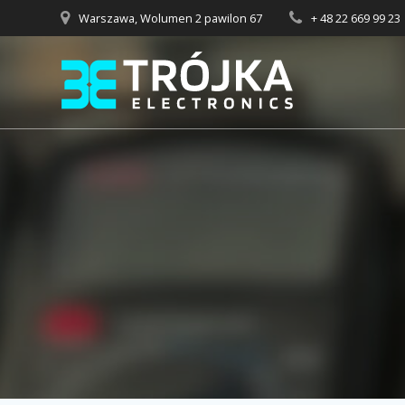
Przejdź
Warszawa, Wolumen 2 pawilon 67
+ 48 22 669 99 23
do
treści