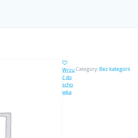
Category:
Bez kategorii
Wrzu
ć do
scho
wka