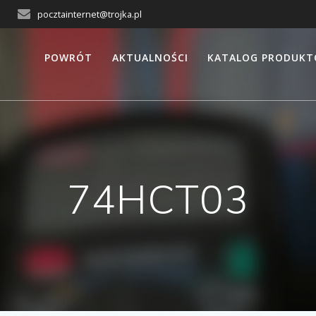
pocztainternet@trojka.pl
POWRÓT
AKTUALNOŚCI
KATALOG PRODUK
74HCT03