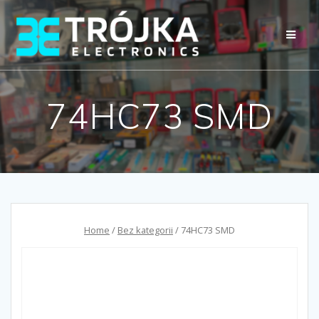
Przejdź
do
treści
74HC73 SMD
Home
/
Bez kategorii
/ 74HC73 SMD