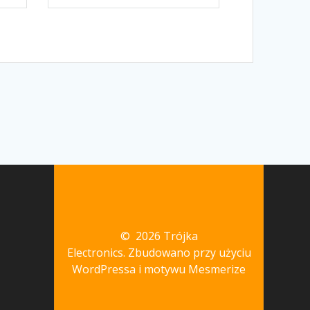
© 2026 Trójka
Electronics. Zbudowano przy użyciu
WordPressa i
motywu Mesmerize