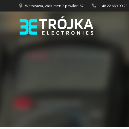
Przejdź
Warszawa, Wolumen 2 pawilon 67
+ 48 22 669 99 23
do
treści