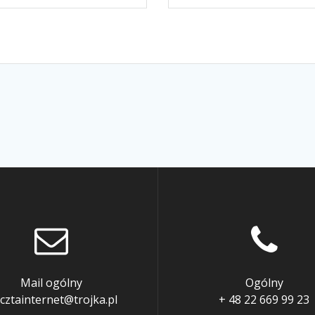
Mail ogólny
Ogólny
cztainternet@trojka.pl
+ 48 22 669 99 23