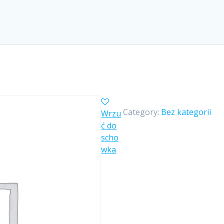
Category:
Bez kategorii
Wrzu
ć do
scho
wka