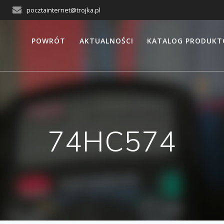
pocztainternet@trojka.pl
POWRÓT
AKTUALNOŚCI
KATALOG PRODUK
74HC574