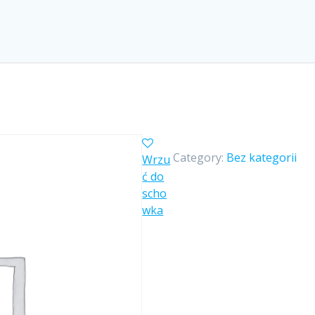
Category:
Bez kategorii
Wrzu
ć do
scho
wka