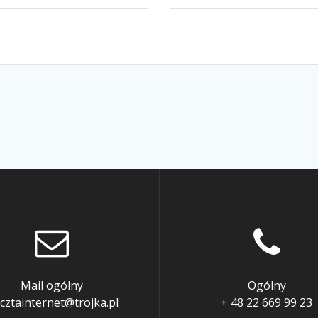
Mail ogólny
Ogólny
cztainternet@trojka.pl
+ 48 22 669 99 23