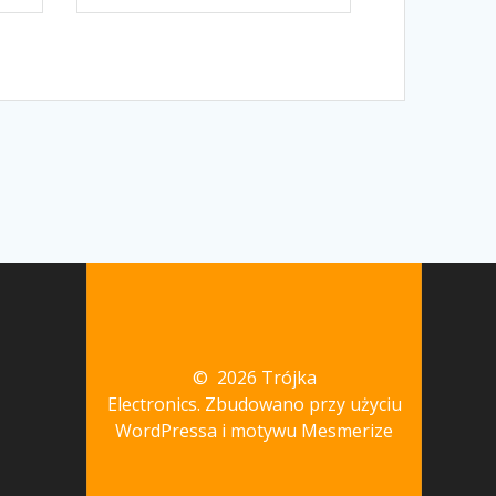
© 2026 Trójka
Electronics. Zbudowano przy użyciu
WordPressa i
motywu Mesmerize