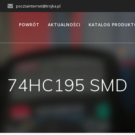
pocztainternet@trojka.pl
POWRÓT
AKTUALNOŚCI
KATALOG PRODUK
74HC195 SMD