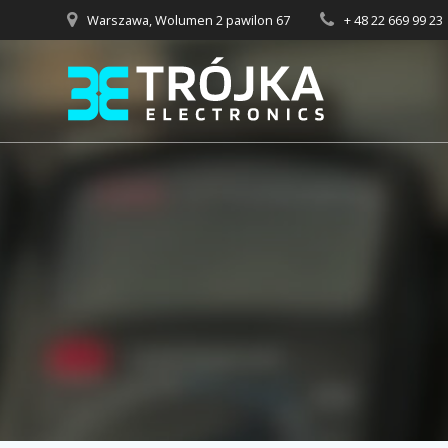
Przejdź
Warszawa, Wolumen 2 pawilon 67
+ 48 22 669 99 23
do
treści