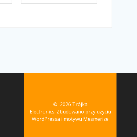
© 2026 Trójka
Electronics. Zbudowano przy użyciu
WordPressa i
motywu Mesmerize