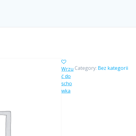
Category:
Bez kategorii
Wrzu
ć do
scho
wka