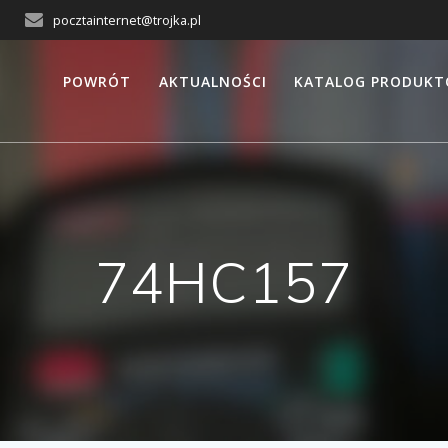
pocztainternet@trojka.pl
POWRÓT
AKTUALNOŚCI
KATALOG PRODUK
74HC157