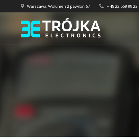
Przejdź
Warszawa, Wolumen 2 pawilon 67
+ 48 22 669 99 23
do
treści