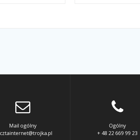
Mail ogólny
Ogólny
cztainternet@trojka.pl
+ 48 22 669 99 23