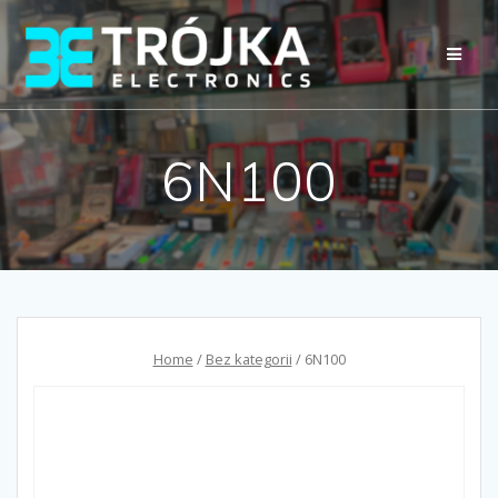
Przejdź
do
treści
6N100
Home
/
Bez kategorii
/ 6N100