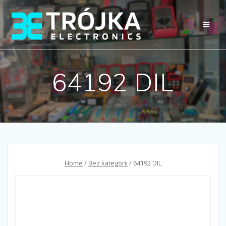
Przejdź
do
treści
64192 DIL
Home
/
Bez kategorii
/ 64192 DIL