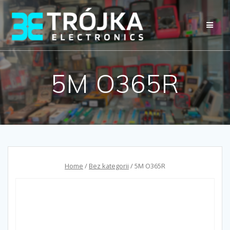
Przejdź
do
treści
5M O365R
Home
/
Bez kategorii
/ 5M O365R