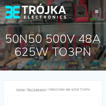
Przejdź
do
treści
50N50 500V 48A
625W TO3PN
Home
/
Bez kategorii
/ 50N50 500V 48A 625W TO3PN