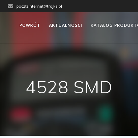
pocztainternet@trojka.pl
POWRÓT
AKTUALNOŚCI
KATALOG PRODUK
4528 SMD