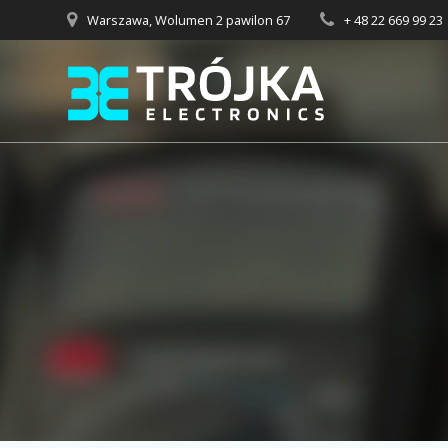
Przejdź
Warszawa, Wolumen 2 pawilon 67
+ 48 22 669 99 23
do
treści