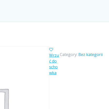
Category:
Bez kategorii
Wrzu
ć do
scho
wka