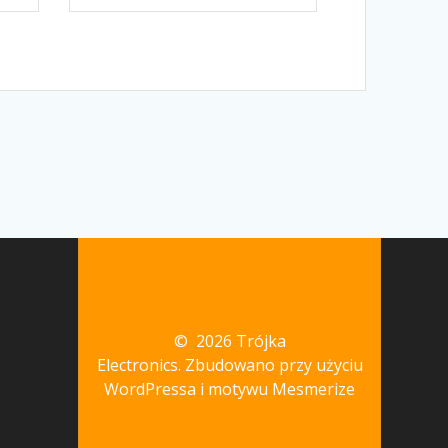
© 2026 Trójka
Electronics. Zbudowano przy użyciu
WordPressa i
motywu Mesmerize