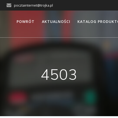
pocztainternet@trojka.pl
POWRÓT
AKTUALNOŚCI
KATALOG PRODUK
4503