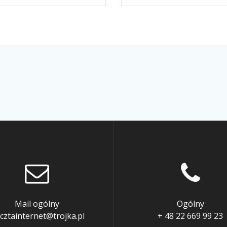
Mail ogólny
Ogólny
cztainternet@trojka.pl
+ 48 22 669 99 23