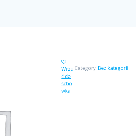
Category:
Bez kategorii
Wrzu
ć do
scho
wka