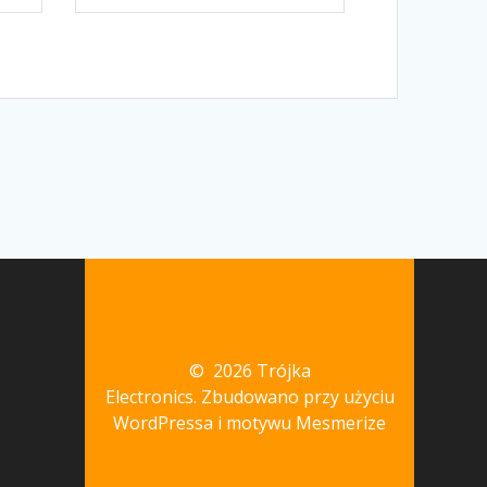
© 2026 Trójka
Electronics. Zbudowano przy użyciu
WordPressa i
motywu Mesmerize