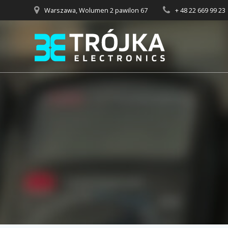
Przejdź
Warszawa, Wolumen 2 pawilon 67
+ 48 22 669 99 23
do
treści