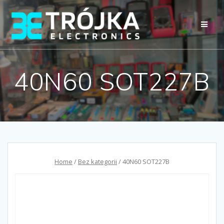
Przejdź
do
treści
40N60 SOT227B
Home
/
Bez kategorii
/ 40N60 SOT227B